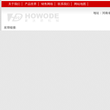
关于我们
产品世界
销售网络
联系我们
网站地图
地址：河南省洛阳
友情链接: